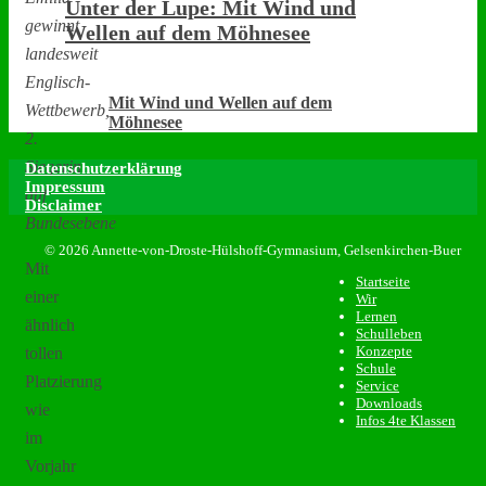
Unter der Lupe: Mit Wind und
gewinnt
Wellen auf dem Möhnesee
landesweit
Englisch-
Mit Wind und Wellen auf dem
Wettbewerb,
Möhnesee
2.
Siegerin
Datenschutzerklärung
Impressum
auf
Disclaimer
Bundesebene
© 2026 Annette-von-Droste-Hülshoff-Gymnasium, Gelsenkirchen-Buer
Mit
Startseite
einer
Wir
Lernen
ähnlich
Schulleben
Konzepte
tollen
Schule
Platzierung
Service
Downloads
wie
Infos 4te Klassen
im
Vorjahr