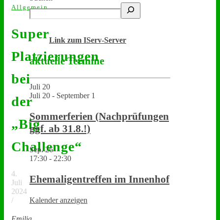
Allgemein
Super
Link zum IServ-Server
Platzierungen
aktuelle Termine
bei
Juli
20
Juli 20
-
September 1
der
Sommerferien (Nachprüfungen
„Big
ggf. ab 31.8.!)
Challenge“
Sep.
26
17:30
-
22:30
4.
Ehemaligentreffen im Innenhof
Juli
2024
Kalender anzeigen
/
Emilia