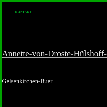
KONTAKT
Annette-von-Droste-Hülshof
Gelsenkirchen-Buer