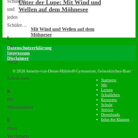
Schülerin
Unter der Lupe: Mit Wind und
Wellen auf dem Möhnesee
und
jeden
Schüler…
Mit Wind und Wellen auf dem
Möhnesee
L
eine
Datenschutzerklärung
Impressum
Tafel
Disclaimer
AVD
–
© 2026 Annette-von-Droste-Hülshoff-Gymnasium, Gelsenkirchen-Buer
Schokolade
Startseite
Wir
Lernen
K
Schulleben
ein
Konzepte
Schule
Marzipanbrot
Service
Downloads
Infos 4te Klassen
E
einen
Weckmann