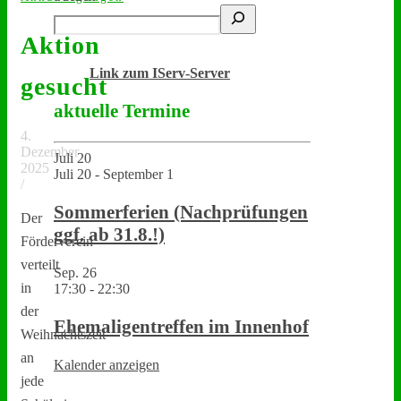
Aktion
Link zum IServ-Server
gesucht
aktuelle Termine
4.
Dezember
Juli
20
2025
Juli 20
-
September 1
/
Sommerferien (Nachprüfungen
Der
ggf. ab 31.8.!)
Förderverein
verteilt
Sep.
26
in
17:30
-
22:30
der
Ehemaligentreffen im Innenhof
Weihnachtszeit
an
Kalender anzeigen
jede