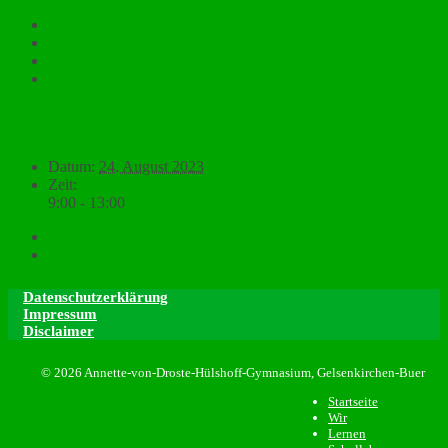
Google Kalender
iCalendar
Outlook 365
Outlook Live
Details
Datum:
24. August 2023
Zeit:
9:00 - 13:00
«
Potenzialanalyse 8c
SV-Wahlen
»
Datenschutzerklärung
Impressum
Disclaimer
© 2026 Annette-von-Droste-Hülshoff-Gymnasium, Gelsenkirchen-Buer
Startseite
Wir
Lernen