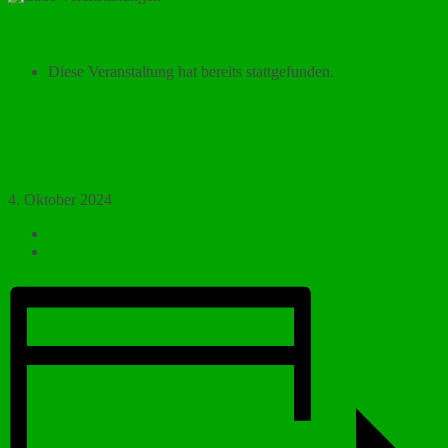
« Alle Veranstaltungen
Diese Veranstaltung hat bereits stattgefunden.
Lehrerfortbildung, unterrichtsfrei
(Studientag)
4. Oktober 2024
«
Schulkonferenz
Open Stage im Kontrapunkt
»