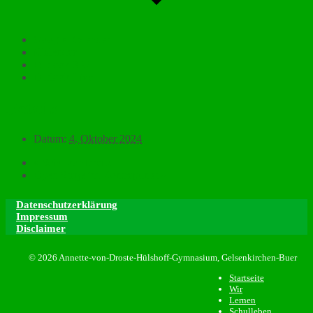
Google Kalender
iCalendar
Outlook 365
Outlook Live
Details
Datum:
4. Oktober 2024
«
Schulkonferenz
Open Stage im Kontrapunkt
»
Datenschutzerklärung
Impressum
Disclaimer
© 2026 Annette-von-Droste-Hülshoff-Gymnasium, Gelsenkirchen-Buer
Startseite
Wir
Lernen
Schulleben