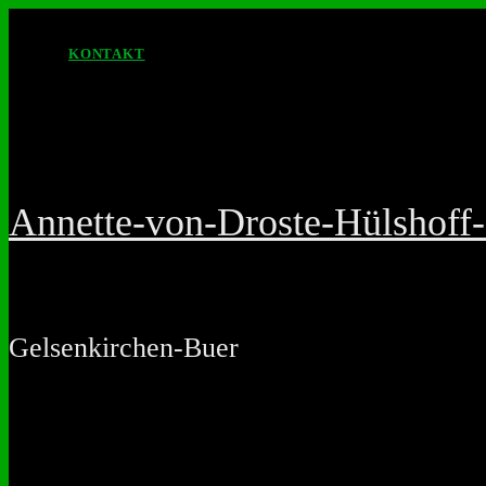
KONTAKT
Annette-von-Droste-Hülshof
Gelsenkirchen-Buer