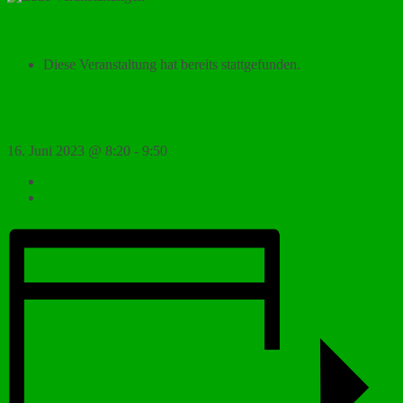
« Alle Veranstaltungen
Diese Veranstaltung hat bereits stattgefunden.
EF: SBO-Workshop
16. Juni 2023 @ 8:20
-
9:50
«
Zeugniskonferenzen, unterrichtsfrei
Europatag mit Terry Reintke
»