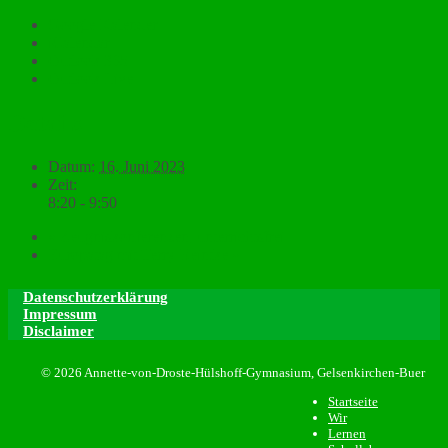
Google Kalender
iCalendar
Outlook 365
Outlook Live
Details
Datum:
16. Juni 2023
Zeit:
8:20 - 9:50
«
Zeugniskonferenzen, unterrichtsfrei
Europatag mit Terry Reintke
»
Datenschutzerklärung
Impressum
Disclaimer
© 2026 Annette-von-Droste-Hülshoff-Gymnasium, Gelsenkirchen-Buer
Startseite
Wir
Lernen