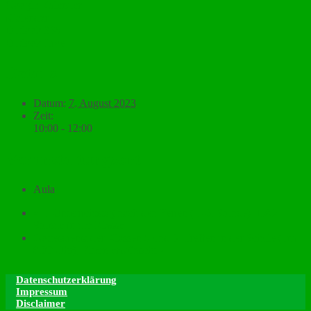
Google Kalender
iCalendar
Outlook 365
Outlook Live
Details
Datum:
7. August 2023
Zeit:
10:00 - 12:00
Veranstaltungsort
Aula
«
1. Unterrichtstag nach den Ferien (1.-6. Stunde), 1.&2.
Stunde in der Klasse
Gottesdienst der Klassen 5 und 6, Treffen in der Schule (um
8.00 Uhr), Eltern erwünscht
»
Datenschutzerklärung
Impressum
Disclaimer