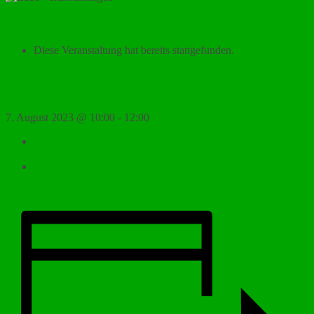
« Alle Veranstaltungen
Diese Veranstaltung hat bereits stattgefunden.
1. Schultag der Klassen 5 (Aula)
7. August 2023 @ 10:00
-
12:00
«
1. Unterrichtstag nach den Ferien (1.-6. Stunde), 1.&2.
Stunde in der Klasse
Gottesdienst der Klassen 5 und 6, Treffen in der Schule (um
8.00 Uhr), Eltern erwünscht
»