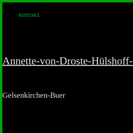
KONTAKT
Annette-von-Droste-Hülshof
Gelsenkirchen-Buer